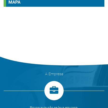
MAPA
A Empresa
Roupa suja não se lava em casa.