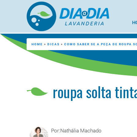
H
HOME
»
DICAS
»
COMO SABER SE A PEÇA DE ROUPA S
roupa solta tint
Por:Nathália Machado