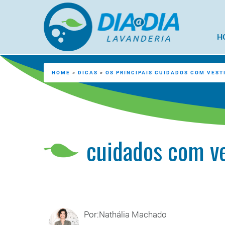
H
HOME
»
DICAS
»
OS PRINCIPAIS CUIDADOS COM VEST
cuidados com ve
Por:Nathália Machado