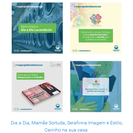
Dia a Dia
,
Mamãe Sortuda
,
Serafinna Imagem e Estilo
,
Carinho na sua casa
.