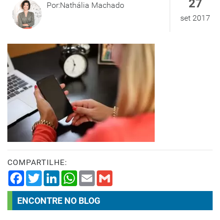
27
Por:Nathália Machado
set 2017
COMPARTILHE:
Facebook
Twitter
LinkedIn
WhatsApp
Email
Gmail
ENCONTRE NO BLOG