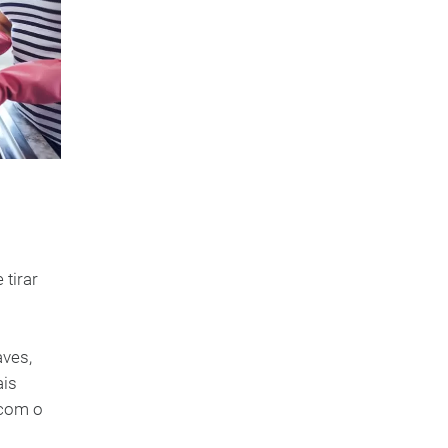
tirar
aves,
ais
 com o