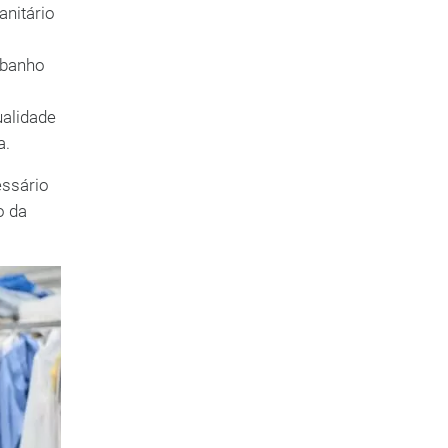
anitário
 banho
ualidade
a.
essário
o da