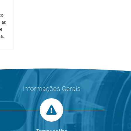
co
ar,
de
a.
Informações Gerais
Termos de Uso