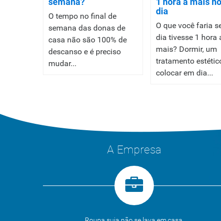
semana?
1 hora a mais n
dia
O tempo no final de
O que você faria s
semana das donas de
dia tivesse 1 hora 
casa não são 100% de
mais? Dormir, um
descanso e é preciso
tratamento estétic
mudar...
colocar em dia...
A Empresa
Roupa suja não se lava em casa.