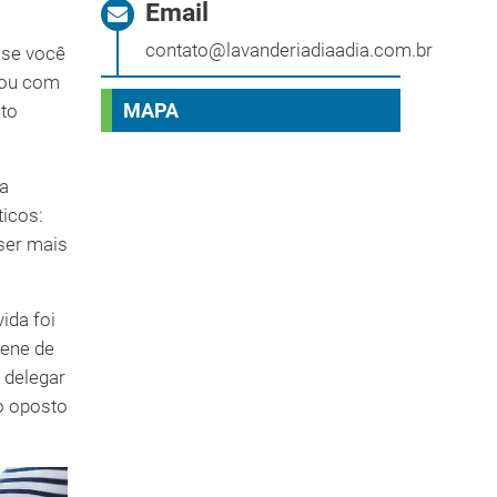
Email
contato@lavanderiadiaadia.com.br
 se você
a ou com
MAPA
nto
va
ticos:
ser mais
ida foi
iene de
 delegar
o oposto