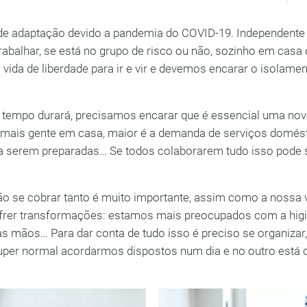
 de adaptação devido a pandemia do COVID-19. Independente
trabalhar, se está no grupo de risco ou não, sozinho em cas
ida de liberdade para ir e vir e devemos encarar o isolame
 tempo durará, precisamos encarar que é essencial uma no
o mais gente em casa, maior é a demanda de serviços domés
ra serem preparadas… Se todos colaborarem tudo isso pode 
 se cobrar tanto é muito importante, assim como a nossa v
sofrer transformações: estamos mais preocupados com a hig
s mãos… Para dar conta de tudo isso é preciso se organizar,
super normal acordarmos dispostos num dia e no outro está 