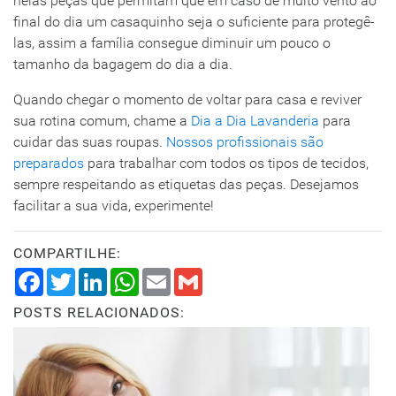
nelas peças que permitam que em caso de muito vento ao
final do dia um casaquinho seja o suficiente para protegê-
las, assim a família consegue diminuir um pouco o
tamanho da bagagem do dia a dia.
Quando chegar o momento de voltar para casa e reviver
sua rotina comum, chame a
Dia a Dia Lavanderia
para
cuidar das suas roupas.
Nossos profissionais são
preparados
para trabalhar com todos os tipos de tecidos,
sempre respeitando as etiquetas das peças. Desejamos
facilitar a sua vida, experimente!
COMPARTILHE:
Facebook
Twitter
LinkedIn
WhatsApp
Email
Gmail
POSTS RELACIONADOS: