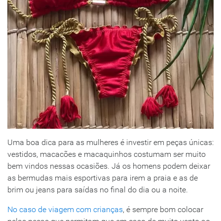
Uma boa dica para as mulheres é investir em peças únicas:
vestidos, macacões e macaquinhos costumam ser muito
bem vindos nessas ocasiões. Já os homens podem deixar
as bermudas mais esportivas para irem a praia e as de
brim ou jeans para saídas no final do dia ou a noite.
No caso de viagem com crianças
, é sempre bom colocar